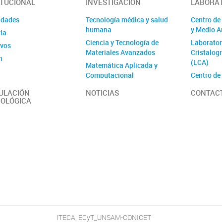
ITUCIONAL
INVESTIGACIÓN
LABORA
idades
Tecnología médica y salud
Centro de
humana
y Medio 
ia
Ciencia y Tecnología de
Laborator
ivos
Materiales Avanzados
Cristalog
n
(LCA)
Matemática Aplicada y
Computacional
Centro de
Aplicada
Energía y desarrollo
ULACIÓN
NOTICIAS
CONTAC
sustentable
Laborator
OLÓGICA
Biomateri
Procesamiento de señales,
y Bioinst
telecomunicaciones e
(Lab3Bio
informática
Ciencia, 
Ciencia, Tecnología y
Sociedad
Sociedad
Centro de
desarroll
Laborator
Láser (La
Centro de
ITECA, ECyT_UNSAM-CONICET
Desarroll