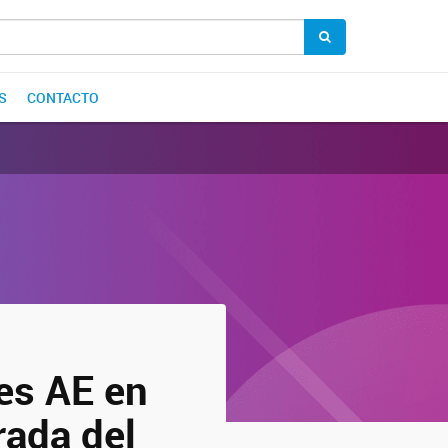
S
CONTACTO
tes AE en
rada del