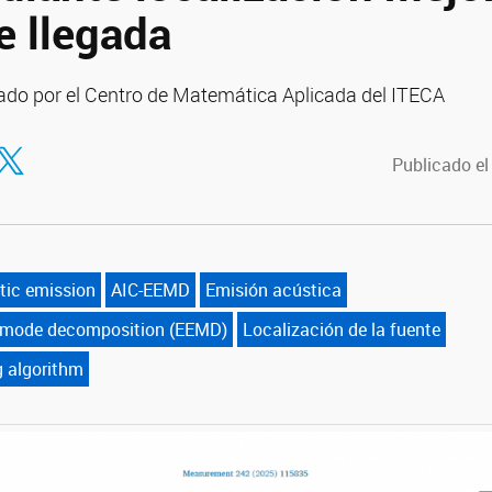
e llegada
ado por el Centro de Matemática Aplicada del ITECA
tir en Facebook
ompartir en Twitter
Publicado el
tic emission
AIC-EEMD
Emisión acústica
 mode decomposition (EEMD)
Localización de la fuente
g algorithm