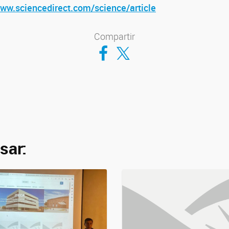
ww.sciencedirect.com/science/article
Compartir
Compartir en Facebook
Compartir en Twitter
sar: