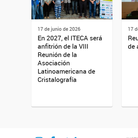
17 de junio de 2026
17 d
En 2027, el ITECA será
Reu
anfitrión de la VIII
de 
Reunión de la
Asociación
Latinoamericana de
Cristalografía
itecaunsam
itecaunsam
itecaunsam
Instituto de Tecnologías Emergentes y Ciencias Aplicadas ITECA