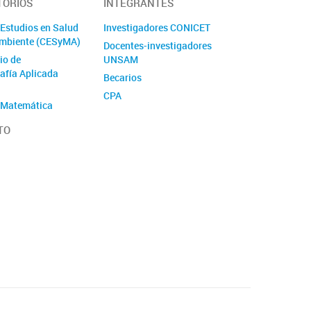
TORIOS
INTEGRANTES
 Estudios en Salud
Investigadores CONICET
Ambiente (CESyMA)
Docentes-investigadores
io de
UNSAM
rafía Aplicada
Becarios
CPA
 Matemática
Administrativos
 (CEDEMA)
TO
io de
ales, Biomecánica
rumentación
)
Tecnología y
 (CTS)
 Energía y
o sustentable
io de Olfatometría
OL)
 Investigación y
o en Informática